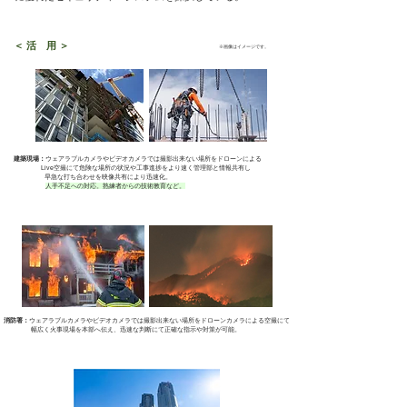
＜ 活 用 ＞
※画像はイメージです。
建築現場：
ウェアラブルカメラやビデオカメラでは撮影出来ない場所をドローンによる
Live空撮にて危険な場所の状況や工事進捗をより速く管理部と情報共有し
早急な打ち合わせを映像共有により迅速化。
人手不足への対応。熟練者からの技術教育など。
消防署：
ウェアラブルカメラやビデオカメラでは撮影出来ない場所をドローンカメラによる空撮にて
幅広く火事現場を本部へ伝え、迅速な判断にて正確な指示や対策が可能。