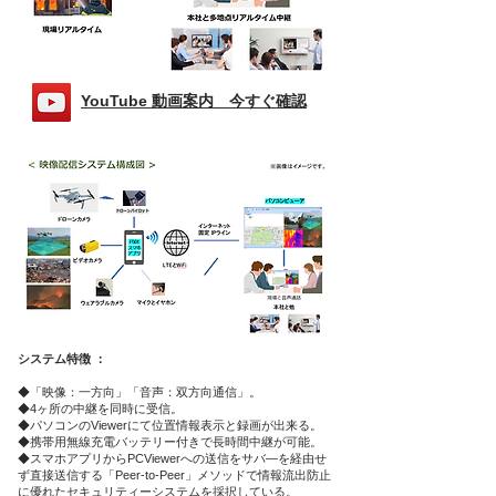
​YouTube 動画案内 今すぐ確認
システム特徴 ：
◆「映像：一方向」「音声：双方向通信」。
◆4ヶ所の中継を同時に受信。
◆パソコンのViewerにて位置情報表示と録画が出来る。
◆携帯用無線充電バッテリー付きで長時間中継が可能。
◆スマホアプリからPCViewerへの送信をサバ―を経由せ
ず直接送信する「Peer-to-Peer」
メソッドで情報流出防止
に優れたセキュリティーシステムを採択している。