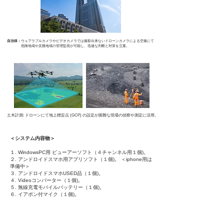
自治体：
ウェアラブルカメラやビデオカメラでは撮影出来ないドローンカメラによる空撮にて
危険地域や災難地域の管理監視が可能し、迅速な判断と対策を立案。
土木計測: ドローンにて地上標定点 (GCP) の設定が困難な現場の偵察や測定に活用。
＜システム内容物＞
１. WindowsPC用 ビューアーソフト（４チャンネル用１個)。
２. アンドロイドスマホ用アプリソフト（１個)。 ＜iphone用は
準備中＞
３. アンドロイドスマホUSED品（１個)。
４. Videoコンバーター（１個)。
５. 無線充電モバイルバッテリー（１個)。
６. イアポン付マイク（１個)。
７. 充電器（１個)。
８. スマホホルダー（１個)。
９. 収納ポーチバック（１個)。