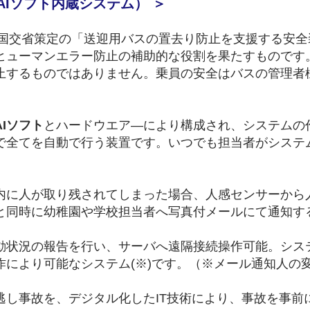
AIソフト内蔵システム） ＞
0日国交省策定の「送迎用バスの置去り防止を支援する安
ヒューマンエラー
​防止
の補助的な役割を果たすものです
止するものではありません。乗員の安全はバスの管理者
AIソフト
とハードウエア―
により構成され、システムの
で全てを自動で行う装置です。いつでも担当者がシステ
内に人が取り残されてしまった場合、人感センサーから
と同時に幼稚園や学校担当者へ写真付メールにて通知す
動状況の報告を行い、サーバへ遠隔接続操作可能。シス
作により可能なシステム(※)です。（※メール通知人の
逃し事故を、デジタル化したIT技術により、事故を事前