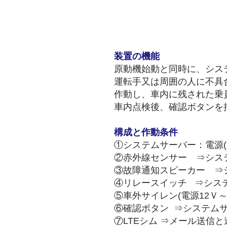
装置の機能
原動機始動と同時に、シス
運転手又は周囲の人に不具
作動し、車内に残された乗
車内点検後、確認ボタンを
構成と作動条件
①システムサーバー：電源(
②赤外線センサー ⇒シス
③故障通知スピーカー ⇒シ
④リレースイッチ ⇒シス
⑤車外サイレン(電源12Ｖ
⑥確認ボタン ⇒システム
⑦LTEシム ⇒メール送信