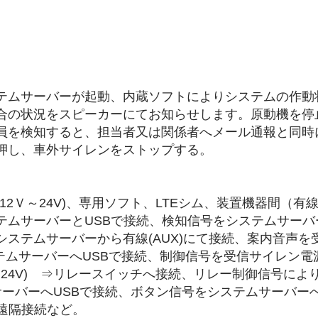
システム機能（イメージ）
テムサーバーが起動、内蔵ソフトによりシステムの作動
合の状況をスピーカーにてお知らせします。原動機を停
員を検知すると、担当者又は関係者へメール通報と同時
押し、車外サイレンをストップする。
12Ｖ～24V)、専用ソフト、LTEシム、装置機器間（有
テムサーバーとUSBで接続、検知信号をシステムサーバ
ステムサーバーから有線(AUX)にて接続、案内音声を
テムサーバーへUSBで接続、制御信号を受信サイレン電
～24V) ⇒リレースイッチへ接続、リレー制御信号に
サーバーへUSBで接続、ボタン信号をシステムサーバー
と遠隔接続など。