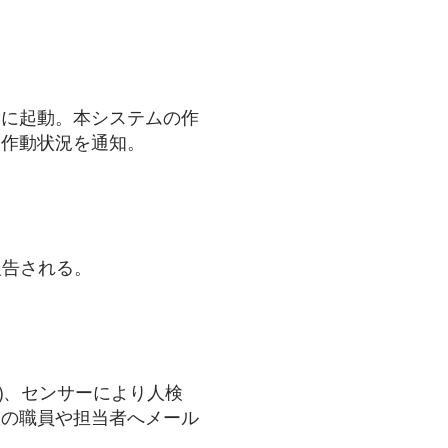
動に起動。本システムの作
常作動状況を通知。
報告される。
択可)、センサーにより人検
数の職員や担当者へメール