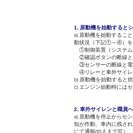
1. 原動機を始動する
a) 原動機を始動する
動状況（下記①～④）を
①制御装置（システム
②確認ボタンの断線と
③センサーの断線と
④リレーと車外サイレ
b) 原動機を始動する
c) エンジン始動時には
2. 車外サイレンと職員
a) 原動機を停止からセン
知が作動、車内に残され
にて通報(10人まで可）