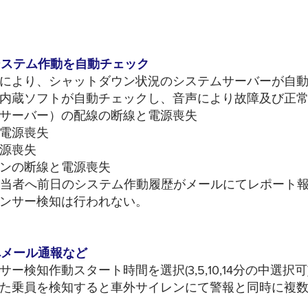
装置の作動原理
とシステム作動を自動チェック
ことにより、シャットダウン状況のシステムサーバーが自
内蔵ソフトが自動チェックし、音声により故障及び正
サーバー）の配線の断線と電源喪失
電源喪失
電源喪失
ンの断線と電源喪失
と担当者へ前日のシステム作動履歴がメールにてレポート
センサー検知は行われない。
へメール通報など
サー検知作動スタート時間を選択(3,5,10,14分の中選
た乗員を検知すると車外サイレンにて警報と同時に複
。