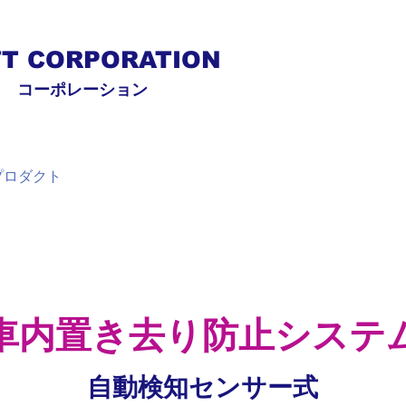
FT CORPORATION
ト コーポレーション
プロダクト
テクノロジー
R & D
車内置き去り防止システ
自動検知センサー式