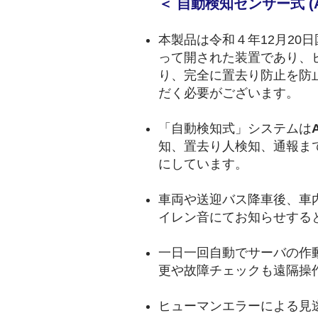
＜ 自動検知センサー式 (
本製品は令和４年12月2
って開された装置であり、
り、完全に置去り防止を防
だく必要がございます。
「自動検知式」システムは
知、置去り人検知、通報ま
にしています。
車両や送迎バス降車後、車
イレン音にてお知らせする
一日一回自動でサーバの作
更や故障チェックも遠隔操
ヒューマンエラーによる見